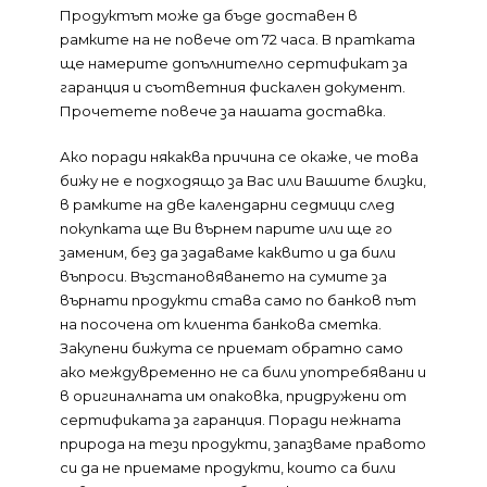
Продуктът може да бъде доставен в
рамките на не повече от 72 часа. В пратката
ще намерите допълнително сертификат за
гаранция и съответния фискален документ.
Прочетете повече за нашата доставка.
Ако поради някаква причина се окаже, че това
бижу не е подходящо за Вас или Вашите близки,
в рамките на две календарни седмици след
покупката ще Ви върнем парите или ще го
заменим, без да задаваме каквито и да били
въпроси. Възстановяването на сумите за
върнати продукти става само по банков път
на посочена от клиента банкова сметка.
Закупени бижута се приемат обратно само
ако междувременно не са били употребявани и
в оригиналната им опаковка, придружени от
сертификата за гаранция. Поради нежната
природа на тези продукти, запазваме правото
си да не приемаме продукти, които са били