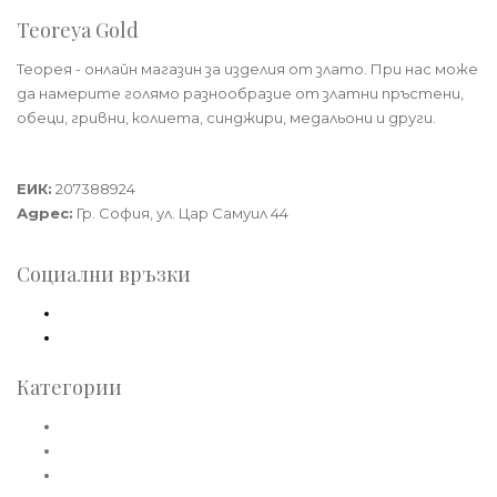
Teoreya Gold
Теорея - онлайн магазин за изделия от злато. При нас може
да намерите голямо разнообразие от златни пръстени,
обеци, гривни, колиета, синджири, медальони и други.
Теорея Рент ООД
ЕИК:
207388924
Адрес:
Гр. София, ул. Цар Самуил 44
Социални връзки
Facebook
Instagram
Категории
Златни пръстени
Златни обеци
Златни колиета