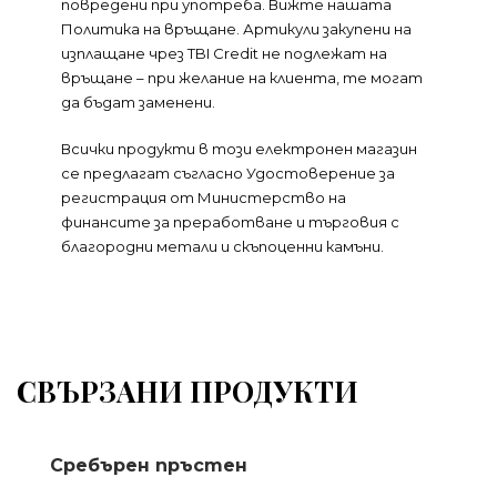
повредени при употреба. Вижте нашата
Политика на връщане. Артикули закупени на
изплащане чрез TBI Credit не подлежат на
връщане – при желание на клиента, те могат
да бъдат заменени.
Всички продукти в този електронен магазин
се предлагат съгласно Удостоверение за
регистрация от Министерство на
финансите за преработване и търговия с
благородни метали и скъпоценни камъни.
СВЪРЗАНИ ПРОДУКТИ
Сребърен пръстен