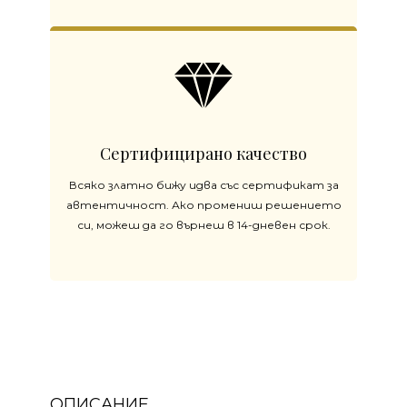
Сертифицирано качество
Всяко златно бижу идва със сертификат за
автентичност. Ако промениш решението
си, можеш да го върнеш в 14-дневен срок.
ОПИСАНИЕ