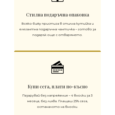
Стилна подаръчна опаковка
Всяко бижу пристига в стилна кутийка и
елегантна подаръчна чантичка – готово за
подарък още с отварянето.
Купи сега, плати по-късно
Пазарувай без напрежение – 4 вноски за 3
месеца, без лихва. Плащаш 25% сега,
останалото на вноски.