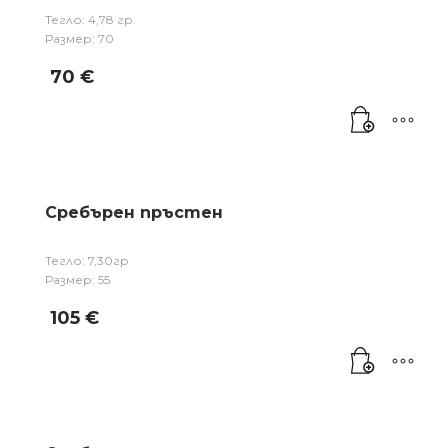
Тегло: 4,78 гр.
Размер: 70
70
€
Сребърен пръстен
Тегло: 7,30гр
Размер: 55
105
€