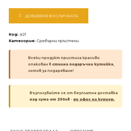
количество
ДОБАВЯНЕ В КОЛИЧКАТА
за
Сребърен
пръстен
Код:
sr21
Категория:
Сребърни пръстени
Всеки продукт пристига красиво
опакован в
стилна подаръчна кутийка
,
готов за подаряване!
Възползвайте се от безплатна доставка
над сума от 250лв
-
до офис на куриер.