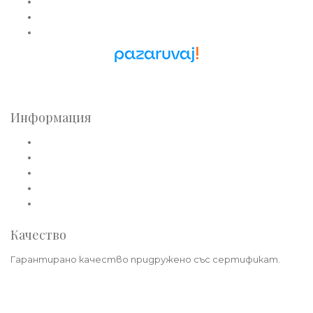
Златни медальони
Златни гривни
Златни синджири
Pazaruvaj - Надежден
помощник за покупки
Информация
Общи условия
Политика за лични данни
Плащане
Доставка
Политика на връщане
Качество
Гарантирано качество придружено със сертификат.