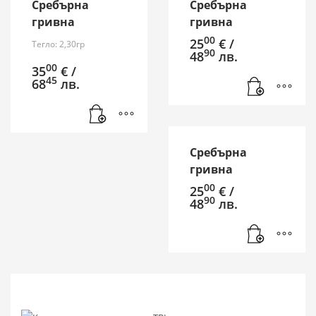
Сребърна
Сребърна
гривна
гривна
00
25
€
/
Тегло: 2,30гр
90
48
лв.
00
35
€
/
45
68
лв.
Сребърна
гривна
00
25
€
/
90
48
лв.