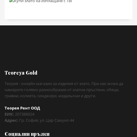
Teoreya Gold
Теорея - онлайн магазин за изделия от злато. При нас може да
намерите голямо разнообразие от златни пръстени, обеци,
гривни, колиета, синджири, медальони и други.
Теорея Рент ООД
ЕИК:
207388924
Адрес:
Гр. София, ул. Цар Самуил 44
Социални връзки