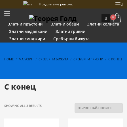
Предлагаме ремонт,
почистване и гравиране на
бижута
Златни пръстени
Златни обеци
Златни колиета
Златни медальони
Златни гривни
Златни синджири
Сребърни бижута
HOME
МАГАЗИН
СРЕБЪРНИ БИЖУТА
СРЕБЪРНИ ГРИВНИ
С КОНЕЦ
С конец
SORTED
SHOWING ALL 3 RESULTS
BY
LATEST