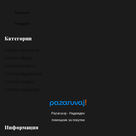
Facebook
Instagram
Категории
Златни пръстени
Златни обеци
Златни колиета
Златни медальони
Златни гривни
Златни синджири
Pazaruvaj - Надежден
помощник за покупки
Информация