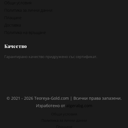
Общи условия
Политика за лични данни
Плащане
Доставка
Политика на връщане
Качество
Гарантирано качество придружено със сертификат.
© 2021 - 2026 Teoreya-Gold.com | Всички права запазени.
Изработено от
algerabg.com
Общи условия
Политика за лични данни
Плащане