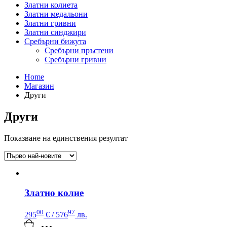
Златни колиета
Златни медальони
Златни гривни
Златни синджири
Сребърни бижута
Сребърни пръстени
Сребърни гривни
Home
Магазин
Други
Други
Показване на единствения резултат
Златно колие
00
97
295
€
/ 576
лв.