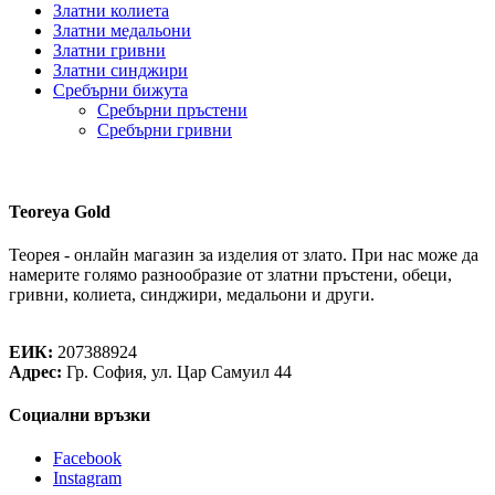
Златни колиета
Златни медальони
Златни гривни
Златни синджири
Сребърни бижута
Сребърни пръстени
Сребърни гривни
Teoreya Gold
Теорея - онлайн магазин за изделия от злато. При нас може да
намерите голямо разнообразие от златни пръстени, обеци,
гривни, колиета, синджири, медальони и други.
Теорея Рент ООД
ЕИК:
207388924
Адрес:
Гр. София, ул. Цар Самуил 44
Социални връзки
Facebook
Instagram